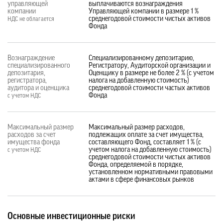
управляющей
выплачиваются вознаграждения
компании
Управляющей компании в размере 1 %
среднегодовой стоимости чистых активов
НДС не облагается
Фонда
Вознаграждение
Специализированному депозитарию,
специализированного
Регистратору, Аудиторской организации и
депозитария,
Оценщику в размере не более 2 % (с учетом
регистратора,
налога на добавленную стоимость)
аудитора и оценщика
среднегодовой стоимости частых активов
Фонда
с учетом НДС
Максимальный размер
Максимальный размер расходов,
расходов за счет
подлежащих оплате за счет имущества,
имущества фонда
составляющего Фонд, составляет 1 % (с
учетом налога на добавленную стоимость)
с учетом НДС
среднегодовой стоимости чистых активов
Фонда, определяемой в порядке,
установленном нормативными правовыми
актами в сфере финансовых рынков
Основные инвестиционные риски