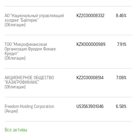
АО "Национальный управляющий
KZ2C00008332
8.46%
холдинг "Байтерек"
(Облигации)
ТОО "Микрофинансовая
KZX000000989
7.91%
Организация Фридом Финанс
Кредит"
(Облигации)
АКЦИОНЕРНОЕ ОБЩЕСТВО
KZ2C00008514
7.08%
"КАЗАГРОФИНАНС"
(Облигации)
Freedom Holding Corporation
US3563901046
6.58%
(Акции)
Все активы