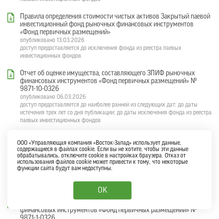
Правила определения стоимости чистых активов Закрытый паевой
инвестиционный фонд рыночных финансовых инструментов
«Фонд первичных размещений»
опубликовано 13.03.2026
доступ предоставляется до исключения фонда из реестра паевых
инвестиционных фондов
Отчет об оценке имущества, составляющего ЗПИФ рыночных
финансовых инструментов «Фонд первичных размещений» №
9871-10-0326
опубликовано 06.03.2026
доступ предоставляется до наиболее ранней из следующих дат: до даты
истечения трех лет со дня публикации; до даты исключения фонда из реестра
паевых инвестиционных фондов
Отчет об оценке имущества, составляющего ЗПИФ рыночных
ООО «Управляющая компания «Восток-Запад» использует данные,
финансовых инструментов «Фонд первичных размещений» №
содержащиеся в файлах cookie. Если вы не хотите, чтобы эти данные
9871-1-0326
обрабатывались, отключите cookie в настройках браузера. Отказ от
опубликовано 06.03.2026
использования файлов cookie может привести к тому, что некоторые
функции cайта будут вам недоступны.
доступ предоставляется до наиболее ранней из следующих дат: до даты
истечения трех лет со дня публикации; до даты исключения фонда из реестра
паевых инвестиционных фондов
OK
Отчет об оценке имущества, составляющего ЗПИФ рыночных
финансовых инструментов «Фонд первичных размещений» №
9871-1-0326