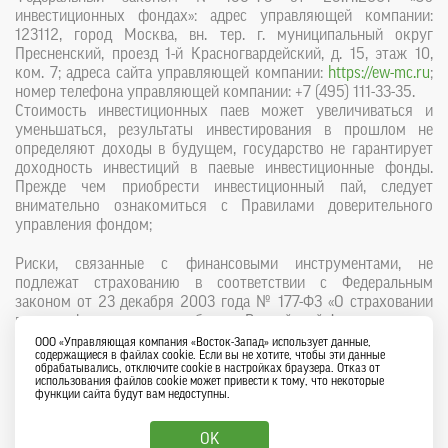
инвестиционных фондах»: адрес управляющей компании:
123112, город Москва, вн. тер. г. муниципальный округ
Пресненский, проезд 1-й Красногвардейский, д. 15, этаж 10,
ком. 7; адреса сайта управляющей компании:
https://ew-mc.ru
;
номер телефона управляющей компании: +7 (495) 111-33-35.
Стоимость инвестиционных паев может увеличиваться и
уменьшаться, результаты инвестирования в прошлом не
определяют доходы в будущем, государство не гарантирует
доходность инвестиций в паевые инвестиционные фонды.
Прежде чем приобрести инвестиционный пай, следует
внимательно ознакомиться с Правилами доверительного
управления фондом;
Риски, связанные с финансовыми инструментами, не
подлежат страхованию в соответствии с Федеральным
законом от 23 декабря 2003 года № 177-ФЗ «О страховании
вкладов физических лиц в банках Российской Федерации».
ООО «Управляющая компания «Восток-Запад» использует данные,
содержащиеся в файлах cookie. Если вы не хотите, чтобы эти данные
обрабатывались, отключите cookie в настройках браузера. Отказ от
использования файлов cookie может привести к тому, что некоторые
функции cайта будут вам недоступны.
Важная информация
OK