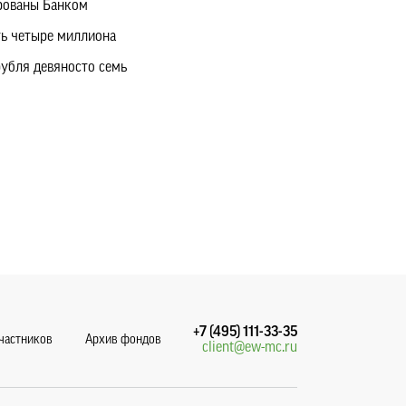
ированы Банком
ть четыре миллиона
рубля девяносто семь
+7 (495) 111-33-35
участников
Архив фондов
client@ew-mc.ru