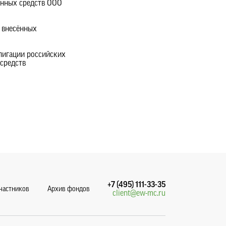
енных средств ООО
 внесённых
блигации российских
 средств
+7 (495) 111-33-35
участников
Архив фондов
client@ew-mc.ru