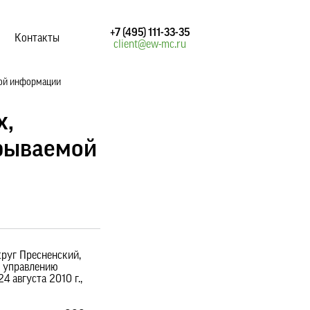
+7 (495) 111-33-35
Контакты
client@ew-mc.ru
мой информации
х,
крываемой
круг Пресненский,
о управлению
августа 2010 г.,