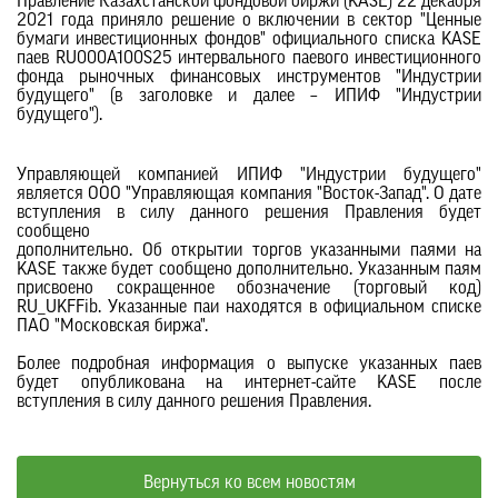
Правление Казахстанской фондовой биржи (KASE) 22 декабря
2021 года приняло решение о включении в сектор "Ценные
бумаги инвестиционных фондов" официального списка KASE
паев RU000A100S25 интервального паевого инвестиционного
фонда рыночных финансовых инструментов "Индустрии
будущего" (в заголовке и далее – ИПИФ "Индустрии
будущего").
Управляющей компанией ИПИФ "Индустрии будущего"
является ООО "Управляющая компания "Восток-Запад". О дате
вступления в силу данного решения Правления будет
сообщено
дополнительно. Об открытии торгов указанными паями на
KASE также будет сообщено дополнительно. Указанным паям
присвоено сокращенное обозначение (торговый код)
RU_UKFFib. Указанные паи находятся в официальном списке
ПАО "Московская биржа".
Более подробная информация о выпуске указанных паев
будет опубликована на интернет-сайте KASE после
вступления в силу данного решения Правления.
Вернуться ко всем новостям