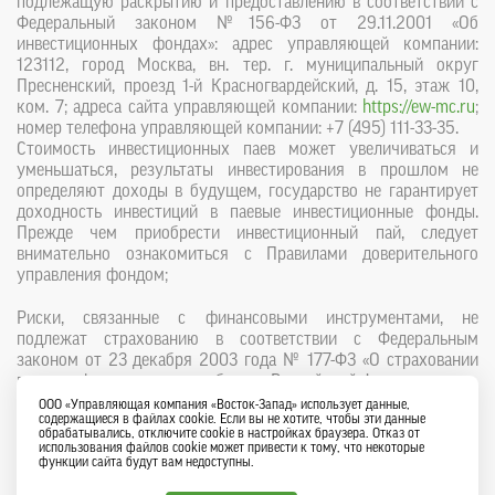
подлежащую раскрытию и предоставлению в соответствии с
Федеральный законом №156-ФЗ от 29.11.2001 «Об
инвестиционных фондах»: адрес управляющей компании:
123112, город Москва, вн. тер. г. муниципальный округ
Пресненский, проезд 1-й Красногвардейский, д. 15, этаж 10,
ком. 7; адреса сайта управляющей компании:
https://ew-mc.ru
;
номер телефона управляющей компании: +7 (495) 111-33-35.
Стоимость инвестиционных паев может увеличиваться и
уменьшаться, результаты инвестирования в прошлом не
определяют доходы в будущем, государство не гарантирует
доходность инвестиций в паевые инвестиционные фонды.
Прежде чем приобрести инвестиционный пай, следует
внимательно ознакомиться с Правилами доверительного
управления фондом;
Риски, связанные с финансовыми инструментами, не
подлежат страхованию в соответствии с Федеральным
законом от 23 декабря 2003 года № 177-ФЗ «О страховании
вкладов физических лиц в банках Российской Федерации».
ООО «Управляющая компания «Восток-Запад» использует данные,
содержащиеся в файлах cookie. Если вы не хотите, чтобы эти данные
обрабатывались, отключите cookie в настройках браузера. Отказ от
использования файлов cookie может привести к тому, что некоторые
функции cайта будут вам недоступны.
Важная информация