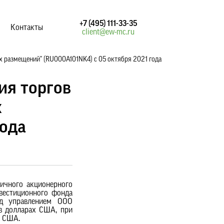
+7 (495) 111-33-35
Контакты
client@ew-mc.ru
 размещений" (RU000A101NK4) с 05 октября 2021 года
ия торгов
х
года
ичного акционерного
вестиционного фонда
од управлением ООО
в долларах США, при
а США.