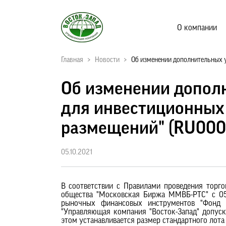
О компании
Главная
>
Новости
>
Об изменении дополнительных у
Об изменении допол
для инвестиционных
размещений" (RU000A
05.10.2021
В соответствии с Правилами проведения торг
общества "Московская Биржа ММВБ-РТС" с 05 
рыночных финансовых инструментов "Фонд 
"Управляющая компания "Восток-Запад" допус
этом устанавливается размер стандартного лота