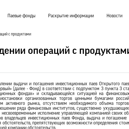
Паевые фонды
Раскрытие информации
Новости
аций с продуктами
дении операций с продуктам
лении выдачи и погашения инвестиционных паев Открытого паев
ый» (далее - Фонд) в соответствии с подпунктом 3 пункта 3 ст
ционных фондах» и складывающейся ситуацией на финансовых
иостановки организованных торгов ценными бумагами россий
м активного рынка, отсутствием необходимого объема торгов
тношении ряда финансовых институтов, существенно ухудшающих
несвоевременным исполнение управляющей компанией своих обя
в владельцев инвестиционных паев Фонда, выдача и погашение
я обстоятельств, препятствующих возможности определения стои
щей компании обстоятельств.