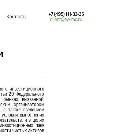
+7 (495) 111-33-35
Контакты
client@ew-mc.ru
и
ого инвестиционного
атьи 29 Федерального
 рынках, вызванной,
ским организатором
, а также введением
 условия выполнения
зательств, и в целях
 инвестиционных паев
мости чистых активов