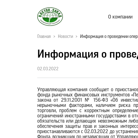
О компании
Главная
>
Новости
>
Информация о проведении опер
Информация о прове
02.03.2022
Управляющая компания сообщает о приостанов
фонда рыночных финансовых инструментов «Перв
закона от 29.11.2001 № 156-ФЗ «Об инвести
нерыночными факторами, наличием риска пр
торговли, проблем с корректным определение
ограничений иностранными государствами в о
обязательств или делающих невозможным либо 
обеспечения защиты прав и законных интересо
приостанавливаются с 02.03.2022 до устранени
Фонда, возникших по независящих от Управляю